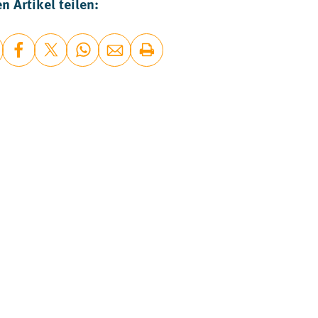
n Artikel teilen:
Jugendsozialarbeit
Wind in den Haare
Wie Bike Bridge e.V. durch versch
Radfahrangebote nachhaltige Mobi
Teilhabe fördert.