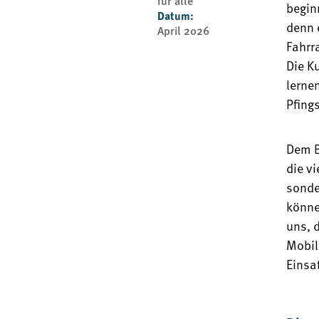
für alle
begin
Datum:
denn 
April 2026
Fahrr
Die K
lerne
Pfing
Dem B
die v
sonde
könne
uns, 
Mobil
Einsa