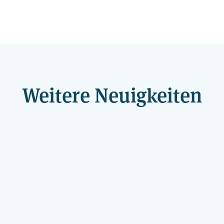
Weitere Neuigkeiten
Rat und Hilfe für von Gewalt betroffene
Frauen und Mädchen
„Jede Betroffene
muss wissen, wo sie